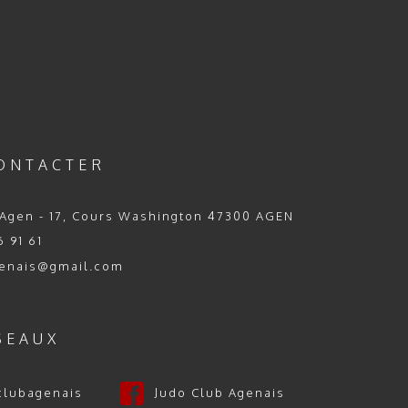
ONTACTER
Agen - 17, Cours Washington 47300 AGEN
 91 61
enais@gmail.com
SEAUX
clubagenais
Judo Club Agenais