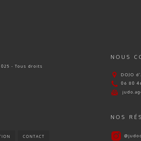
NOUS C
025 - Tous droits
DOJO d'
06 80 46
judo.ag
NOS RÉ
@judo
TION
CONTACT