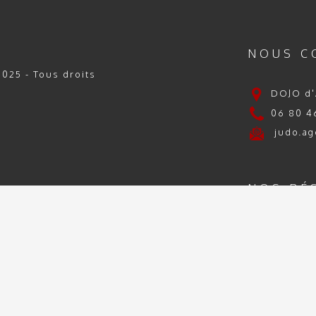
NOUS C
025 - Tous droits
DOJO d'
06 80 46
judo.ag
NOS RÉ
@judo
TION
CONTACT