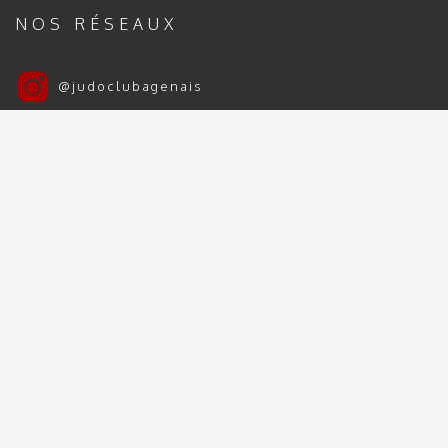
NOS RÉSEAUX
@judoclubagenais
Judo Club Agenais
Judo Club Agenais 2024 | 2025 - Tous droits
réservés
Mentions Légales