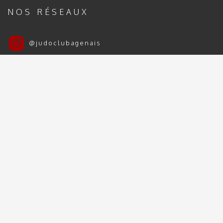
NOS RÉSEAUX
@judoclubagenais
Judo Club Agenais
Judo Club Agenais 2024 | 2025 - Tous droits
réservés
Mentions Légales