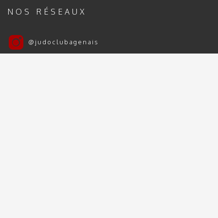
NOS RÉSEAUX
@judoclubagenais
Judo Club Agenais
Judo Club Agenais 2024 | 2025 - Tous droits
réservés
Mentions Légales