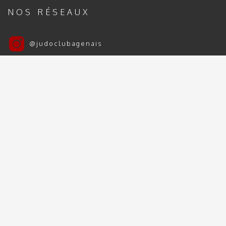
NOS RÉSEAUX
@judoclubagenais
Judo Club Agenais
Judo Club Agenais 2024 | 2025 - Tous droits
réservés
Mentions Légales