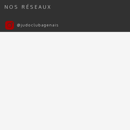
NOS RÉSEAUX
@judoclubagenais
Judo Club Agenais
Judo Club Agenais 2024 | 2025 - Tous droits
réservés
Mentions Légales