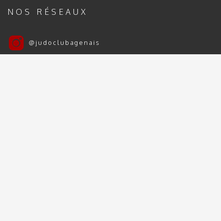
NOS RÉSEAUX
@judoclubagenais
Judo Club Agenais
Judo Club Agenais 2024 | 2025 - Tous droits
réservés
Mentions Légales