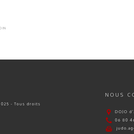
 IN
NOUS C
025 - Tous droits
DOJO d'
06 80 46
judo.ag