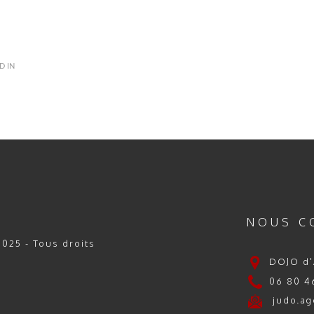
D IN
NOUS C
025 - Tous droits
DOJO d'
06 80 46
judo.ag