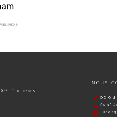
nam
PUBLISHED IN
NOUS C
025 - Tous droits
DOJO d'
06 80 46
judo.ag