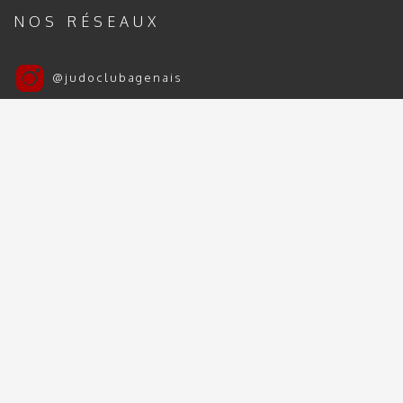
NOS RÉSEAUX
@judoclubagenais
Judo Club Agenais
Judo Club Agenais 2024 | 2025 - Tous droits
réservés
Mentions Légales