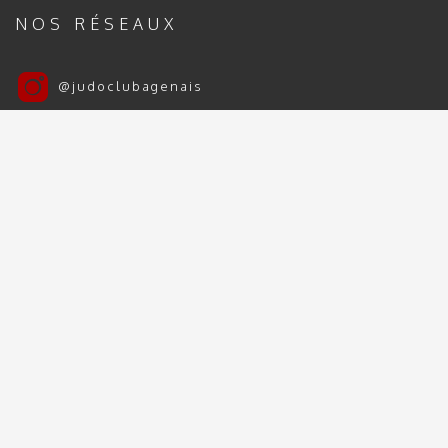
NOS RÉSEAUX
@judoclubagenais
Judo Club Agenais
Judo Club Agenais 2024 | 2025 - Tous droits
réservés
Mentions Légales