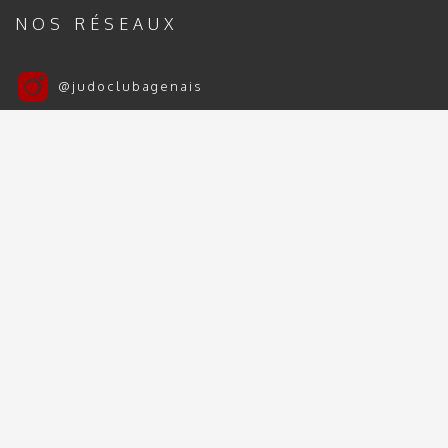
NOS RÉSEAUX
@judoclubagenais
Judo Club Agenais
Judo Club Agenais 2024 | 2025 - Tous droits
réservés
Mentions Légales