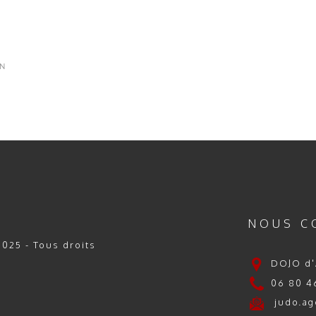
IN
NOUS C
025 - Tous droits
DOJO d'
06 80 46
judo.ag