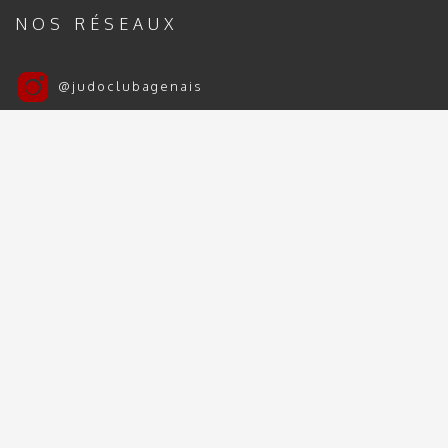
NOS RÉSEAUX
@judoclubagenais
Judo Club Agenais
Judo Club Agenais 2024 | 2025 - Tous droits
réservés
Mentions Légales