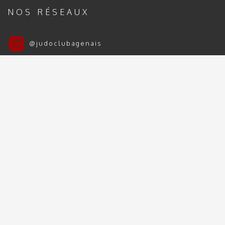
NOS RÉSEAUX
@judoclubagenais
Judo Club Agenais
Judo Club Agenais 2024 | 2025 - Tous droits
réservés
Mentions Légales