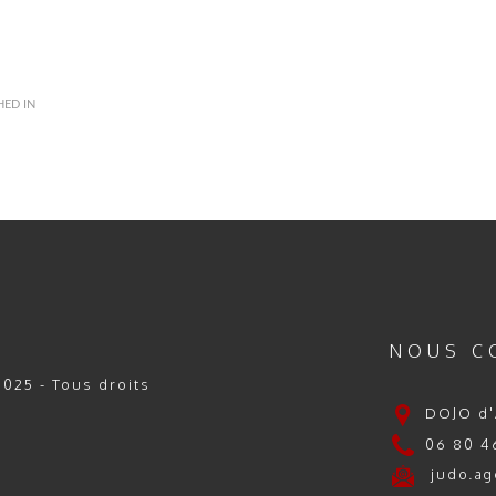
HED IN
NOUS C
025 - Tous droits
DOJO d'
06 80 46
judo.ag